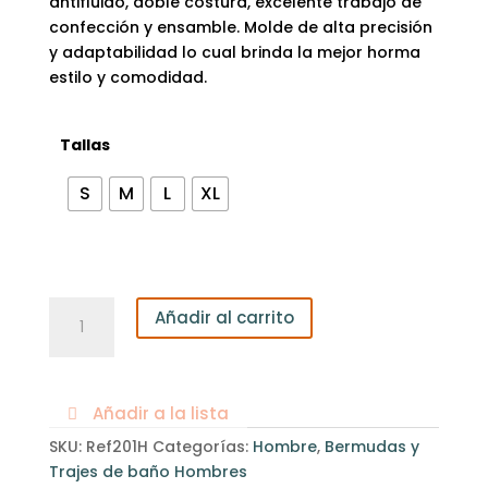
antifluido, doble costura, excelente trabajo de
confección y ensamble. Molde de alta precisión
y adaptabilidad lo cual brinda la mejor horma
estilo y comodidad.
Tallas
S
M
L
XL
Bermuda
Añadir al carrito
Hombre
corta
cantidad
Añadir a la lista
SKU:
Ref201H
Categorías:
Hombre
,
Bermudas y
Trajes de baño Hombres