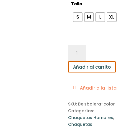
Talla
S
M
L
XL
Chaqueta
para
Hombre
Añadir al carrito
estilo
beisbolera
color
Añadir a la lista
cantidad
SKU:
Beisbolera-color
Categorías:
Chaquetas Hombres
,
Chaquetas