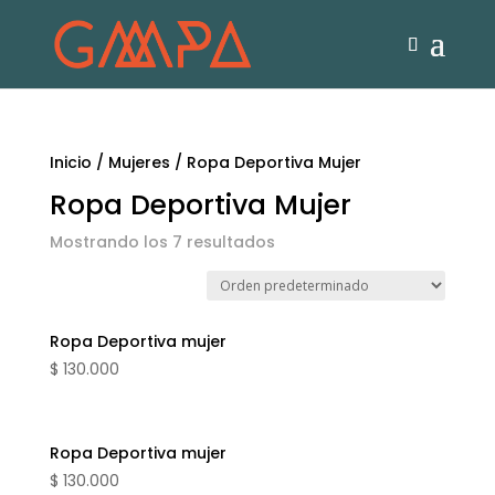
Inicio
/
Mujeres
/ Ropa Deportiva Mujer
Ropa Deportiva Mujer
Mostrando los 7 resultados
Ropa Deportiva mujer
$
130.000
Ropa Deportiva mujer
$
130.000