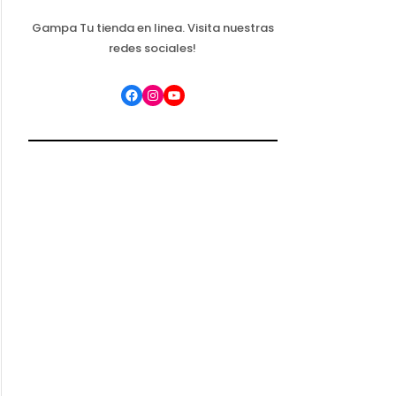
Gampa Tu tienda en linea. Visita nuestras
redes sociales!
Facebook
Instagram
YouTube