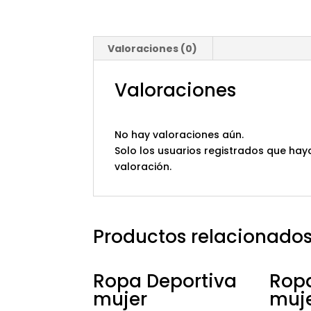
Valoraciones (0)
Valoraciones
No hay valoraciones aún.
Solo los usuarios registrados que h
valoración.
Productos relacionado
Ropa Deportiva
Ropa
mujer
muj